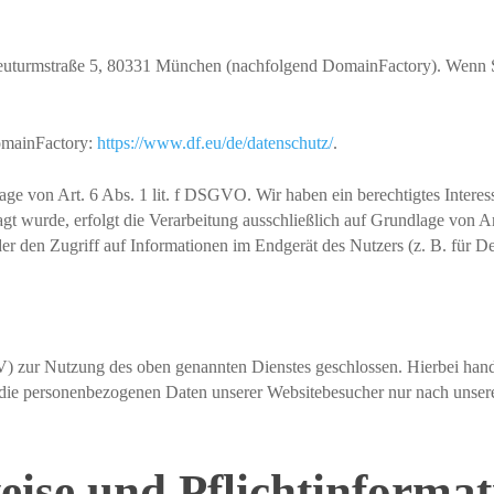
uturmstraße 5, 80331 München (nachfolgend DomainFactory). Wenn Si
omainFactory:
https://www.df.eu/de/datenschutz/
.
 von Art. 6 Abs. 1 lit. f DSGVO. Wir haben ein berechtigtes Interesse
agt wurde, erfolgt die Verarbeitung ausschließlich auf Grundlage von
er den Zugriff auf Informationen im Endgerät des Nutzers (z. B. für 
) zur Nutzung des oben genannten Dienstes geschlossen. Hierbei hande
ser die personenbezogenen Daten unserer Websitebesucher nur nach un
eise und Pflicht­informa