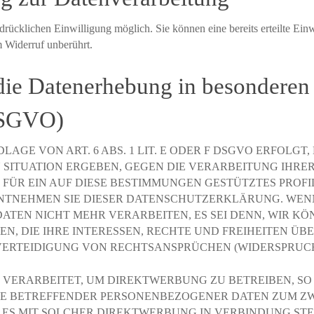
drücklichen Einwilligung möglich. Sie können eine bereits erteilte Ein
m Widerruf unberührt.
die Datenerhebung in besonderen
DSGVO)
E VON ART. 6 ABS. 1 LIT. E ODER F DSGVO ERFOLGT, 
N SITUATION ERGEBEN, GEGEN DIE VERARBEITUNG IHR
 FÜR EIN AUF DIESE BESTIMMUNGEN GESTÜTZTES PROFI
ENTNEHMEN SIE DIESER DATENSCHUTZERKLÄRUNG. WENN
ATEN NICHT MEHR VERARBEITEN, ES SEI DENN, WIR 
N, DIE IHRE INTERESSEN, RECHTE UND FREIHEITEN ÜB
TEIDIGUNG VON RECHTSANSPRÜCHEN (WIDERSPRUCH NA
ERARBEITET, UM DIREKTWERBUNG ZU BETREIBEN, SO H
IE BETREFFENDER PERSONENBEZOGENER DATEN ZUM Z
IT ES MIT SOLCHER DIREKTWERBUNG IN VERBINDUNG ST